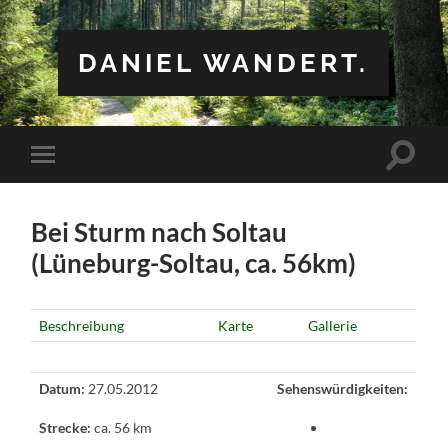
DANIEL WANDERT.
Suchfe
Mobile-
ein-/a
Menü
ein-/ausblenden
Bei Sturm nach Soltau
(Lüneburg-Soltau, ca. 56km)
Beschreibung
Karte
Gallerie
Datum:
27.05.2012
Sehenswürdigkeiten:
Strecke:
ca. 56 km