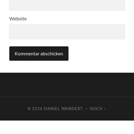
Website
© 2026
DANIEL WANDERT.
—
HOCH ↑