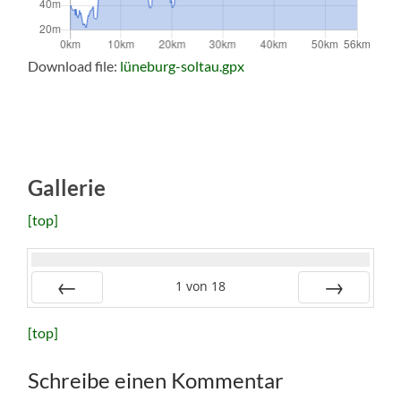
Download file:
lüneburg-soltau.gpx
Gallerie
[top]
1
von
18
Zurück
Vor
[top]
Schreibe einen Kommentar