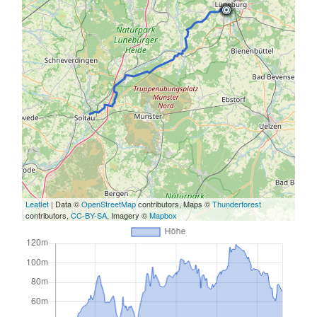
Leaflet
| Data ©
OpenStreetMap
contributors, Maps ©
Thunderforest
contributors,
CC-BY-SA
, Imagery ©
Mapbox